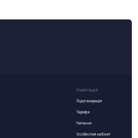
ямками
Навігація
Лідогенерація
Тарифи
Питання
Особистий кабінет