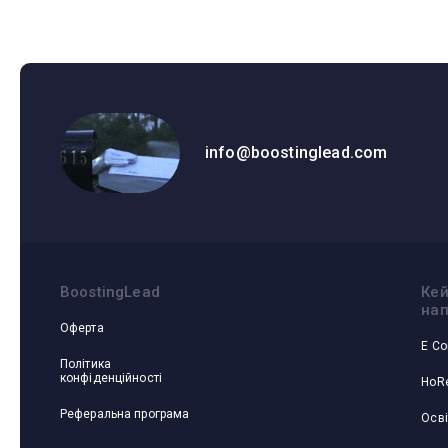
info@boostinglead.com
BoostingLead
Кей
на
Оферта
E C
Політика
конфіденційності
HoR
Реферальна програма
Осві