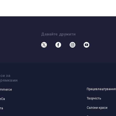
Давайте дружити
Кейси за напр
си за
прямками
Працевлаштування
ommerce
Творчість
eCa
Салони краси
та