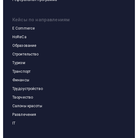
Кейсы по направлениям
E Commerce
HoReCa
Образование
Строительство
Туризм
Транспорт
Финансы
Кейсы по направлениям
Трудоустройство
Творчество
Салоны красоты
Развлечения
IT