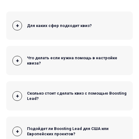
Для каких сфер подходит квиз?
Квиз на сайте - это как бафф на ману, полезен будет
практически всем, но для некоторых эффект будет просто
“волшебным”. Для продвижения товаров и услуг,
проведения опросов и тестирования квиз окажет
максимальный буст.
Что делать если нужна помощь в настройке
квиза?
На нашем сайте есть подробные инструкции по настройке
как в текстовом формате, так и в виде видео-гайдов по
каждому инструменту (в кабинете настройки самого
сервиса). Но если гайды не помогают, то всегда можно
написать саппорту все с того же кабинета.
Сколько стоит сделать квиз с помощью Boosting
Lead?
Создать и поместить на сайт квиз можно бесплатно (с
некоторым ограничением лидов). В бесплатном тарифе
вам доступно 10 лидов каждый месяц, если вы получаете
больше лидов, то можете оформить платную подписку от
$10 в месяц.
Подойдет ли Boosting Lead для США или
Европейских проектов?