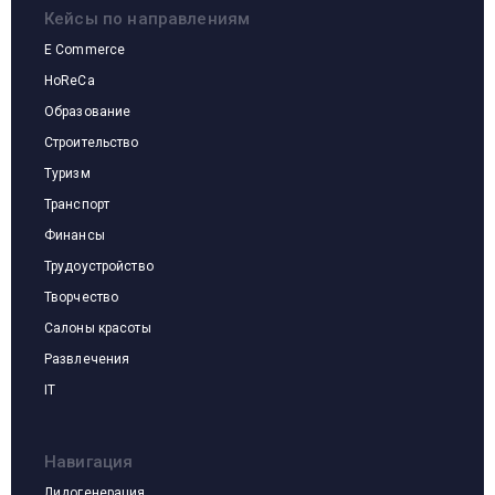
Кейсы по направлениям
E Commerce
HoReCa
Образование
Строительство
Туризм
Транспорт
Финансы
Кейсы по направлениям
Трудоустройство
Творчество
Салоны красоты
Развлечения
IT
Навигация
Лидогенерация