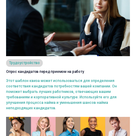
Просмотреть
Трудоустройство
Опрос кандидатов перед приемом на работу
Выбрать
Этот шаблон квиза может использоваться для определения
соответствия кандидатов потребностям вашей компании. Он
поможет выбрать лучших работников, отвечающих вашим
требованиям и корпоративной культуре. Используйте его для
улучшения процесса найма и уменьшения шансов найма
неподходящих кандидатов.