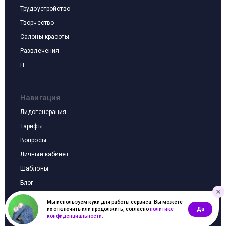
Кейсы по направлениям
Трудоустройство
Творчество
Салоны красоты
Развлечения
IT
Навигация
Лидогенерация
Тарифы
Вопросы
Личный кабинет
Шаблоны
Блог
Мы используем куки для работы сервиса. Вы можете
их отключить или продолжить, согласно
политике
Да
Инструмент по лидогенераци © 2026
конфиденциальности.