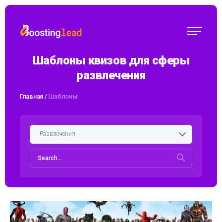
Шаблоны квизов для сферы
развлечения
Главная
/
Шаблоны