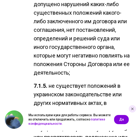
допущено нарушений каких-либо
существенных положений какого-
либо заключенного им договора или
соглашения, нет постановлений,
определений и решений суда или
иного государственного органа,
которые могут негативно повлиять на
положения Стороны Договора или ее
деятельность;
не существует положений в
украинском законодательстве или
других нормативных актах, в
договорах, имеющих обязательную
Мы используем куки для работы сервиса. Вы можете
силу для Стороны Договора или
их отключить или продолжить, согласно
политике
Да
конфиденциальности.
имущества, которые могут нарушать